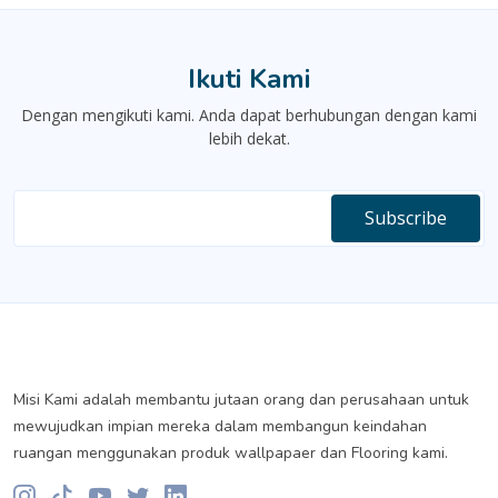
Ikuti Kami
Dengan mengikuti kami. Anda dapat berhubungan dengan kami
lebih dekat.
Misi Kami adalah membantu jutaan orang dan perusahaan untuk
mewujudkan impian mereka dalam membangun keindahan
ruangan menggunakan produk wallpapaer dan Flooring kami.