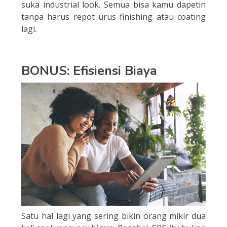
suka industrial look. Semua bisa kamu dapetin
tanpa harus repot urus finishing atau coating
lagi.
BONUS: Efisiensi Biaya
Satu hal lagi yang sering bikin orang mikir dua