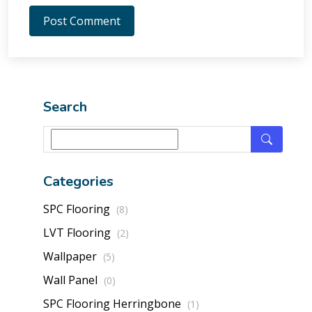
Post Comment
Search
Categories
SPC Flooring
(8)
LVT Flooring
(2)
Wallpaper
(5)
Wall Panel
(0)
SPC Flooring Herringbone
(1)